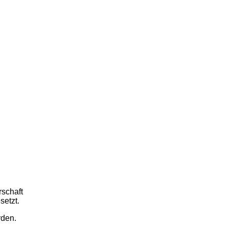
rschaft
setzt.
rden.