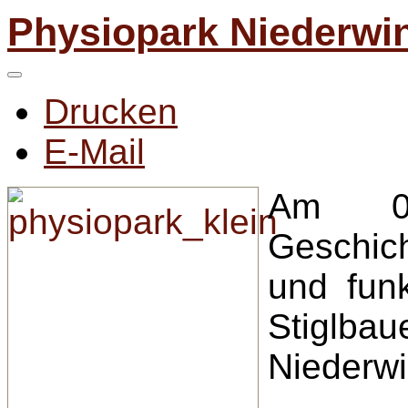
Physiopark Niederwin
Drucken
E-Mail
Am 07
Geschich
und fun
Stiglb
Niederwi