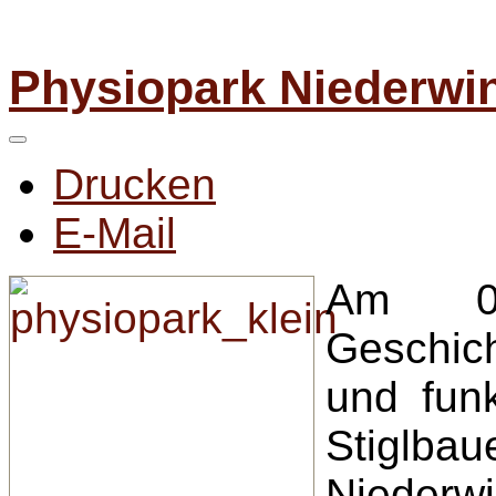
Physiopark Niederwin
Drucken
E-Mail
Am 07
Geschich
und fun
Stiglb
Niederwi